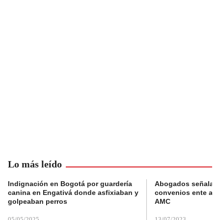
Lo más leído
Indignación en Bogotá por guardería
Abogados señalan 
canina en Engativá donde asfixiaban y
convenios ente alc
golpeaban perros
AMC
05/05/2025
13/07/2023