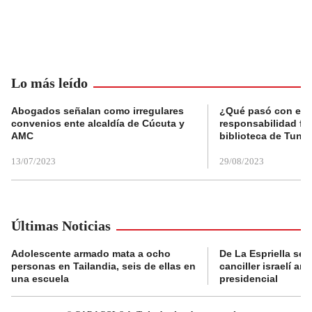
Lo más leído
Abogados señalan como irregulares
¿Qué pasó con el 
convenios ente alcaldía de Cúcuta y
responsabilidad fis
AMC
biblioteca de Tunja
13/07/2023
29/08/2023
Últimas Noticias
Adolescente armado mata a ocho
De La Espriella se 
personas en Tailandia, seis de ellas en
canciller israelí a
una escuela
presidencial