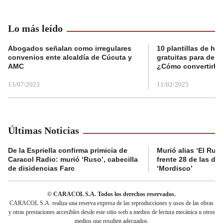
Lo más leído
Abogados señalan como irregulares
10 plantillas de hoj
convenios ente alcaldía de Cúcuta y
gratuitas para des
AMC
¿Cómo convertirla
13/07/2023
11/02/2025
Últimas Noticias
De la Espriella confirma primicia de
Murió alias ‘El Ruso
Caracol Radio: murió ‘Ruso’, cabecilla
frente 28 de las di
de disidencias Farc
‘Mordisco’
© CARACOL S.A. Todos los derechos reservados.
CARACOL S.A. realiza una reserva expresa de las reproducciones y usos de las obras
y otras prestaciones accesibles desde este sitio web a medios de lectura mecánica u otros
medios que resulten adecuados.