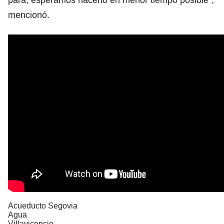
mencionó.
Acueducto Segovia
Agua
Villavicencio