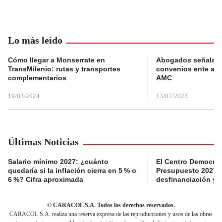
Lo más leído
Cómo llegar a Monserrate en
Abogados señalan 
TransMilenio: rutas y transportes
convenios ente alc
complementarios
AMC
19/03/2024
13/07/2023
Últimas Noticias
Salario mínimo 2027: ¿cuánto
El Centro Democrát
quedaría si la inflación cierra en 5 % o
Presupuesto 2027 p
6 %? Cifra aproximada
desfinanciación y 
© CARACOL S.A. Todos los derechos reservados.
CARACOL S.A. realiza una reserva expresa de las reproducciones y usos de las obras