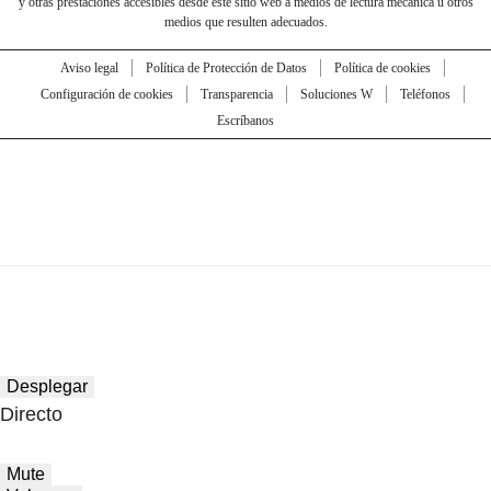
y otras prestaciones accesibles desde este sitio web a medios de lectura mecánica u otros
medios que resulten adecuados.
Aviso legal
Política de Protección de Datos
Política de cookies
Configuración de cookies
Transparencia
Soluciones W
Teléfonos
Escríbanos
Desplegar
Directo
Mute