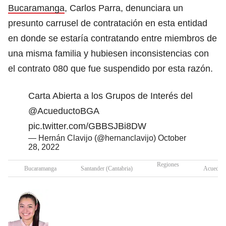
Bucaramanga
, Carlos Parra, denunciara un
presunto carrusel de contratación en esta entidad
en donde se estaría contratando entre miembros de
una misma familia y hubiesen inconsistencias con
el contrato 080 que fue suspendido por esta razón.
Carta Abierta a los Grupos de Interés del
@AcueductoBGA
pic.twitter.com/GBBSJBi8DW
— Hernán Clavijo (@hernanclavijo)
October
28, 2022
Regiones
Bucaramanga
Santander (Cantabria)
Acueduct