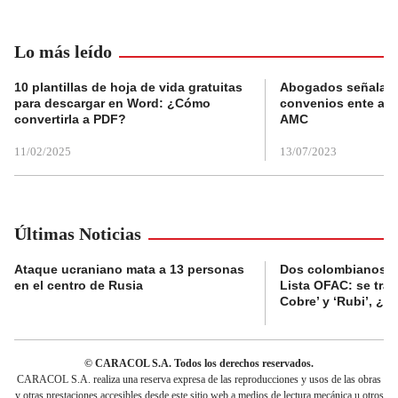
Lo más leído
10 plantillas de hoja de vida gratuitas
Abogados señalan 
para descargar en Word: ¿Cómo
convenios ente alc
convertirla a PDF?
AMC
11/02/2025
13/07/2023
Últimas Noticias
Ataque ucraniano mata a 13 personas
Dos colombianos sa
en el centro de Rusia
Lista OFAC: se trat
Cobre’ y ‘Rubi’, ¿
© CARACOL S.A. Todos los derechos reservados.
CARACOL S.A. realiza una reserva expresa de las reproducciones y usos de las obras
y otras prestaciones accesibles desde este sitio web a medios de lectura mecánica u otros