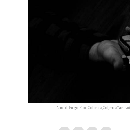
Arma de Fuego. Foto: Colprensa
(
Colprensa/Archivo
)