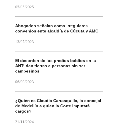
05/05/2025
Abogados señalan como irregulares
convenios ente alcaldía de Cúcuta y AMC
13/07/2023
El desorden de los predios baldíos en la
ANT: dan tierras a personas sin ser
campesinos
06/09/2023
¿Quién es Claudia Carrasquilla, la concejal
de Medellín a quien la Corte imputará
cargos?
21/11/2024