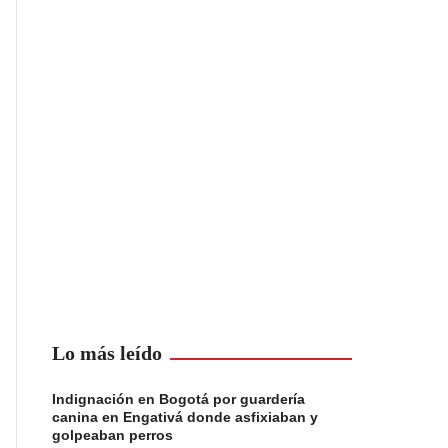
Lo más leído
Indignación en Bogotá por guardería
canina en Engativá donde asfixiaban y
golpeaban perros