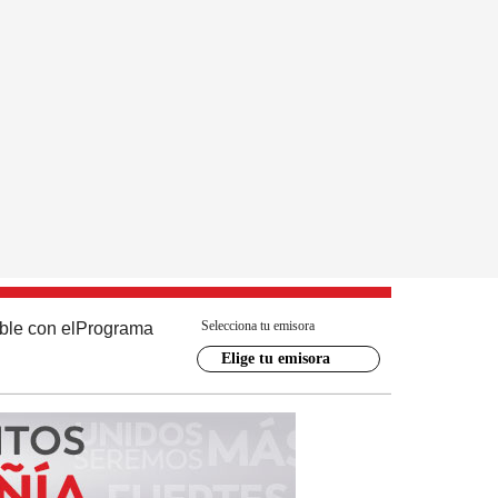
Selecciona tu emisora
ble con el
Programa
Elige tu emisora