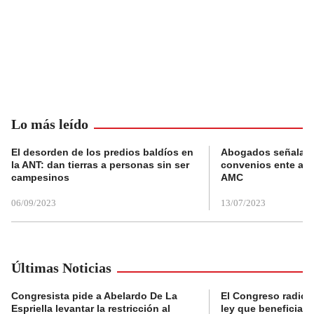
Lo más leído
El desorden de los predios baldíos en
Abogados señalan 
la ANT: dan tierras a personas sin ser
convenios ente alc
campesinos
AMC
06/09/2023
13/07/2023
Últimas Noticias
Congresista pide a Abelardo De La
El Congreso radicó
Espriella levantar la restricción al
ley que beneficia al