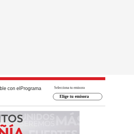
Selecciona tu emisora
ble con el
Programa
Elige tu emisora