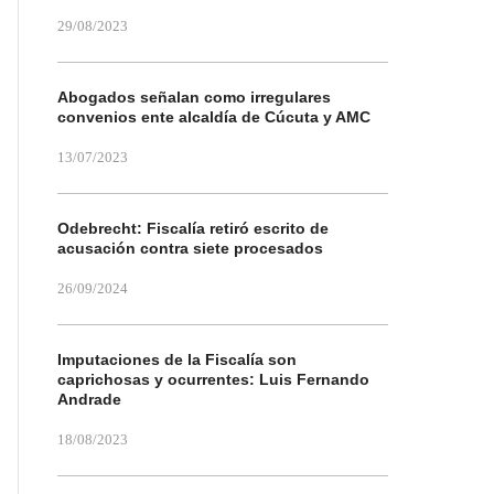
29/08/2023
Abogados señalan como irregulares
convenios ente alcaldía de Cúcuta y AMC
13/07/2023
Odebrecht: Fiscalía retiró escrito de
acusación contra siete procesados
26/09/2024
Imputaciones de la Fiscalía son
caprichosas y ocurrentes: Luis Fernando
Andrade
18/08/2023