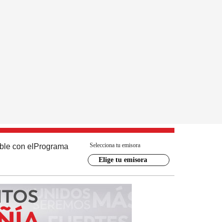
Selecciona tu emisora
ble con el
Programa
Elige tu emisora