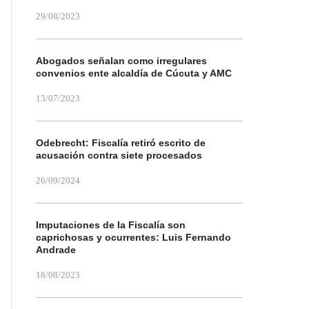
29/08/2023
Abogados señalan como irregulares
convenios ente alcaldía de Cúcuta y AMC
13/07/2023
Odebrecht: Fiscalía retiró escrito de
acusación contra siete procesados
26/09/2024
Imputaciones de la Fiscalía son
caprichosas y ocurrentes: Luis Fernando
Andrade
18/08/2023