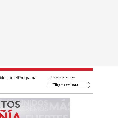
Selecciona tu emisora
ble con el
Programa
Elige tu emisora