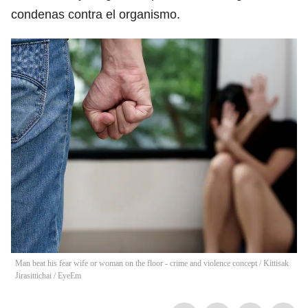
condenas contra el organismo.
Man beat his fear wife or woman on the floor - crime and violence concept
/
Kittisak
Jirasittichai / EyeEm