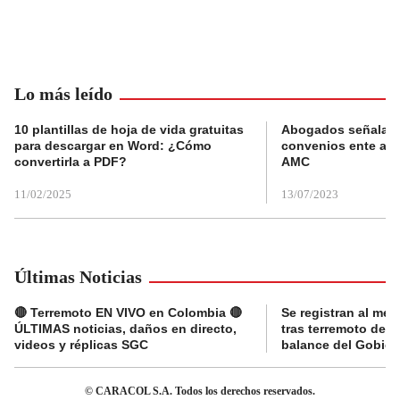
Lo más leído
10 plantillas de hoja de vida gratuitas
Abogados señalan 
para descargar en Word: ¿Cómo
convenios ente alc
convertirla a PDF?
AMC
11/02/2025
13/07/2023
Últimas Noticias
🔴 Terremoto EN VIVO en Colombia 🔴
Se registran al me
ÚLTIMAS noticias, daños en directo,
tras terremoto de 7
videos y réplicas SGC
balance del Gobier
© CARACOL S.A. Todos los derechos reservados.