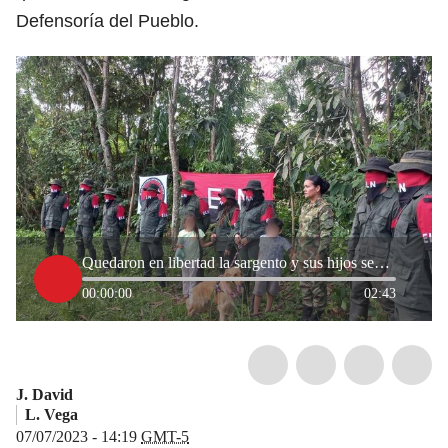
Defensoría del Pueblo.
Quedaron en libertad la sargento y sus hijos secuestrados por el ELN en Arauca
00:00:00
02:43
J. David
L. Vega
07/07/2023 - 14:19
GMT-5