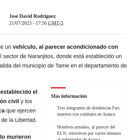
José David Rodríguez
21/07/2023 - 17:56
GMT-5
que un
vehículo, al parecer acondicionado con
l sector de Naranjitos, donde está establecido un
salida del municipio de Tame en el departamento de
 establecido el
Más información
ón civil
y los
Tres integrantes de disidencias Farc
ca
que ejercen
muertos tras combates en Arauca
 de la Libertad.
Hombres armados, al parecer del
ELN, retuvieron por varios minutos
lo murieron
al gobernador de Arauca