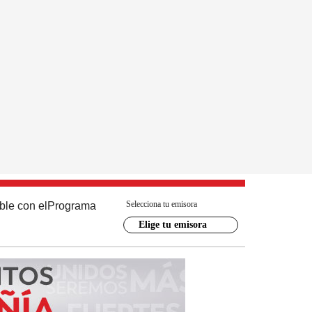
Selecciona tu emisora
ble con el
Programa
Elige tu emisora