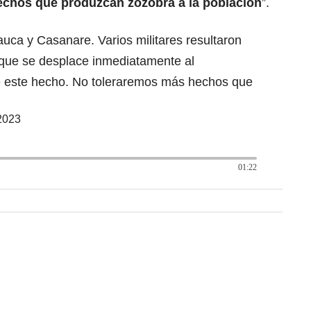
chos que produzcan zozobra a la población
”.
auca y Casanare. Varios militares resultaron
que se desplace inmediatamente al
 este hecho. No toleraremos más hechos que
 2023
01:22