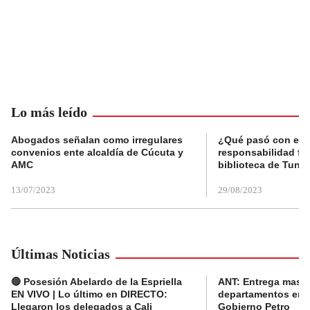
Lo más leído
Abogados señalan como irregulares
¿Qué pasó con el 
convenios ente alcaldía de Cúcuta y
responsabilidad fis
AMC
biblioteca de Tunja
13/07/2023
29/08/2023
Últimas Noticias
🔴 Posesión Abelardo de la Espriella
ANT: Entrega masiva
EN VIVO | Lo último en DIRECTO:
departamentos en e
Llegaron los delegados a Cali
Gobierno Petro