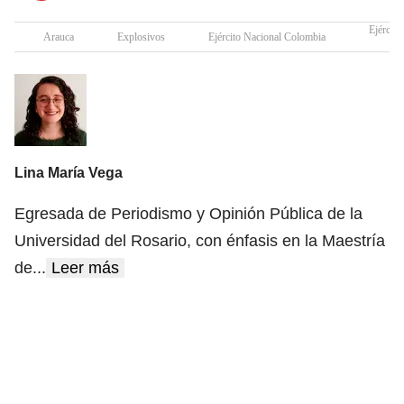
Ejército
Arauca
Explosivos
Ejército Nacional Colombia
Lina María Vega
Egresada de Periodismo y Opinión Pública de la
Universidad del Rosario, con énfasis en la Maestría
de
...
Leer más