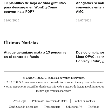
10 plantillas de hoja de vida gratuitas
Abogados señalan 
para descargar en Word: ¿Cómo
convenios ente alc
convertirla a PDF?
AMC
11/02/2025
13/07/2023
Últimas Noticias
Ataque ucraniano mata a 13 personas
Dos colombianos sa
en el centro de Rusia
Lista OFAC: se trat
Cobre’ y ‘Rubi’, ¿
© CARACOL S.A. Todos los derechos reservados.
CARACOL S.A. realiza una reserva expresa de las reproducciones y usos de las obras
y otras prestaciones accesibles desde este sitio web a medios de lectura mecánica u otros
medios que resulten adecuados.
Aviso legal
Política de Protección de Datos
Política de cookies
Configuración de cookies
Transparencia
Soluciones W
Teléfonos