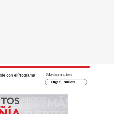
Selecciona tu emisora
ble con el
Programa
Elige tu emisora