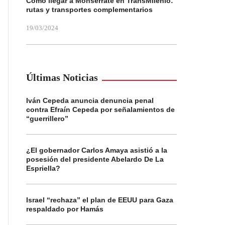
Cómo llegar a Monserrate en TransMilenio:
rutas y transportes complementarios
19/03/2024
Últimas Noticias
Iván Cepeda anuncia denuncia penal
contra Efraín Cepeda por señalamientos de
“guerrillero”
¿El gobernador Carlos Amaya asistió a la
posesión del presidente Abelardo De La
Espriella?
Israel “rechaza” el plan de EEUU para Gaza
respaldado por Hamás