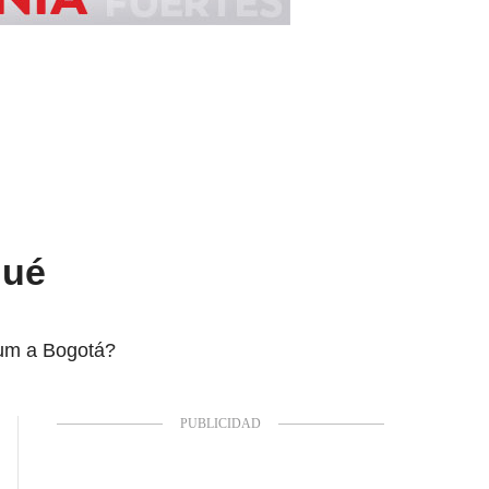
qué
bum a Bogotá?