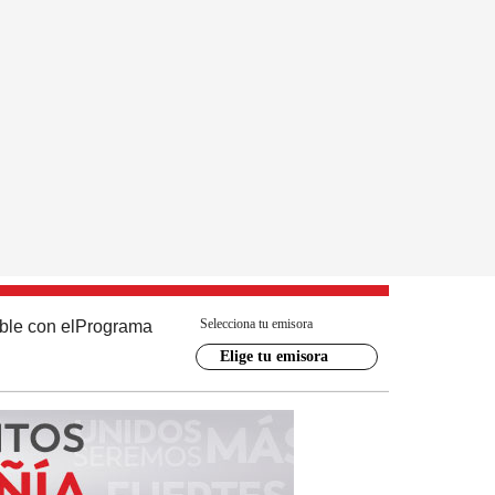
Selecciona tu emisora
ble con el
Programa
Elige tu emisora