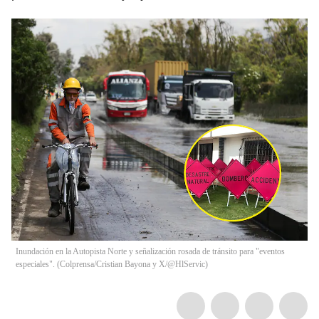
Inundación en la Autopista Norte y señalización rosada de tránsito para "eventos
especiales". (Colprensa/Cristian Bayona y X/@HlServic)