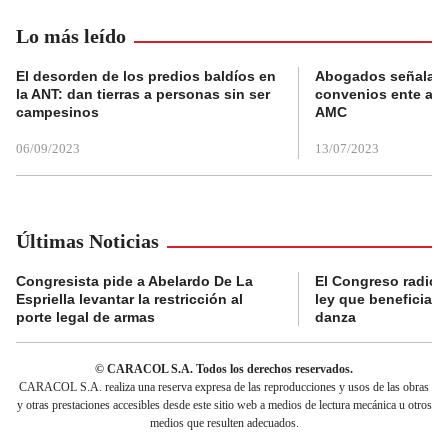
Lo más leído
El desorden de los predios baldíos en
Abogados señalan 
la ANT: dan tierras a personas sin ser
convenios ente alc
campesinos
AMC
06/09/2023
13/07/2023
Últimas Noticias
Congresista pide a Abelardo De La
El Congreso radicó
Espriella levantar la restricción al
ley que beneficia al
porte legal de armas
danza
© CARACOL S.A. Todos los derechos reservados.
CARACOL S.A. realiza una reserva expresa de las reproducciones y usos de las obras
y otras prestaciones accesibles desde este sitio web a medios de lectura mecánica u otros
medios que resulten adecuados.