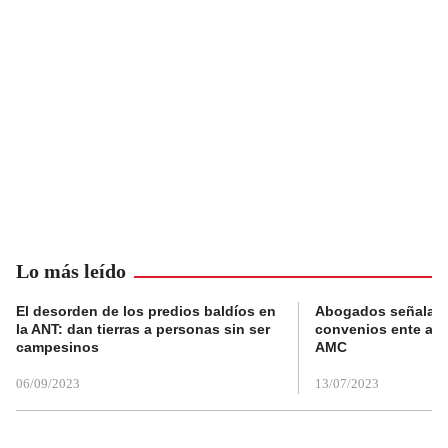
Lo más leído
El desorden de los predios baldíos en
Abogados señalan 
la ANT: dan tierras a personas sin ser
convenios ente alc
campesinos
AMC
06/09/2023
13/07/2023