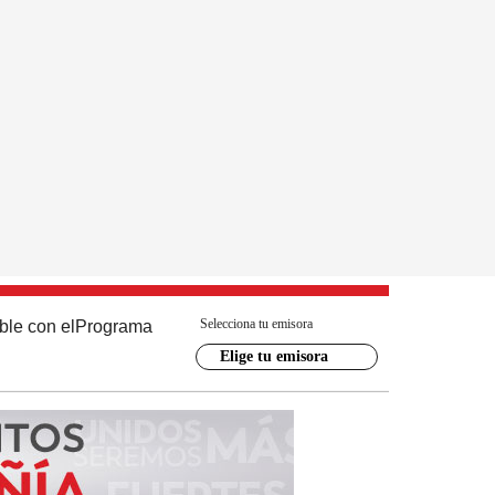
Selecciona tu emisora
ble con el
Programa
Elige tu emisora