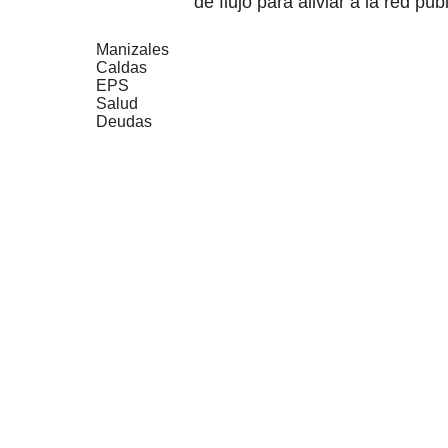
de flujo para aliviar a la red púb
Manizales
Caldas
EPS
Salud
Deudas