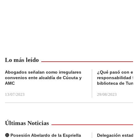
Lo más leído
Abogados señalan como irregulares
¿Qué pasó con el 
convenios ente alcaldía de Cúcuta y
responsabilidad fis
AMC
biblioteca de Tunja
13/07/2023
29/08/2023
Últimas Noticias
🔴 Posesión Abelardo de la Espriella
Delegación estado