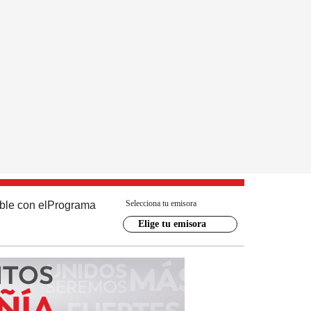
Selecciona tu emisora
ble con el
Programa
Elige tu emisora