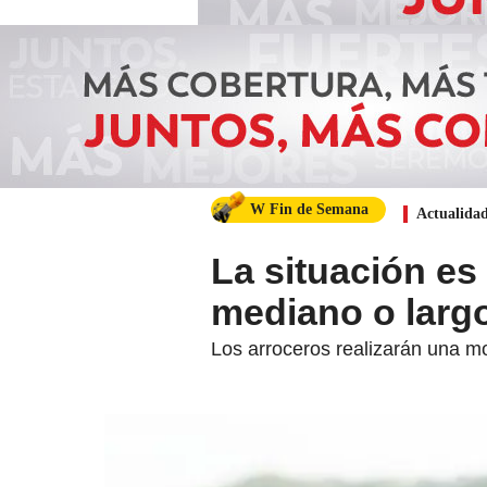
W Fin de Semana
Actualida
La situación es 
mediano o largo
Los arroceros realizarán una mo