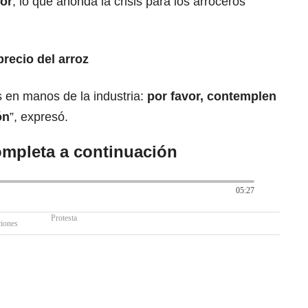
or
, lo que ahonda la crisis para los arroceros
precio del arroz
 en manos de la industria:
por favor, contemplen
ón
”, expresó.
completa a continuación
05:27
Protesta
ciones