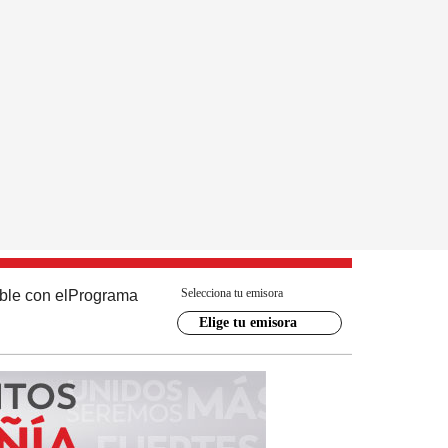
Selecciona tu emisora
ble con el
Programa
Elige tu emisora