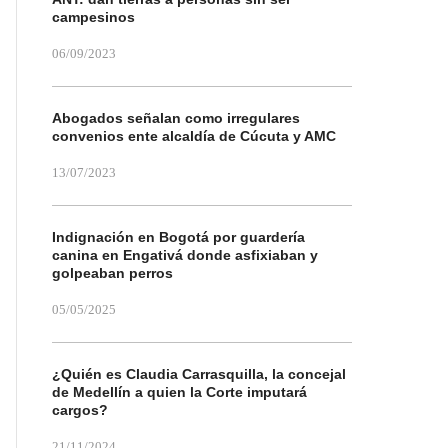
campesinos
06/09/2023
Abogados señalan como irregulares
convenios ente alcaldía de Cúcuta y AMC
13/07/2023
Indignación en Bogotá por guardería
canina en Engativá donde asfixiaban y
golpeaban perros
05/05/2025
¿Quién es Claudia Carrasquilla, la concejal
de Medellín a quien la Corte imputará
cargos?
21/11/2024