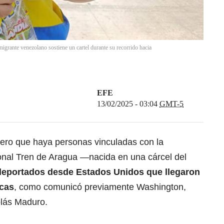
e venezolano sostiene un cartel durante su recorrido hacia
EFE
13/02/2025 - 03:04
GMT-5
ero que haya personas vinculadas con la
onal
Tren de Aragua
—nacida en una cárcel del
 deportados desde Estados Unidos que llegaron
acas
, como comunicó previamente Washington,
olás Maduro
.