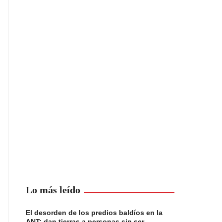
Lo más leído
El desorden de los predios baldíos en la
ANT: dan tierras a personas sin ser