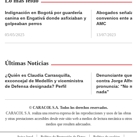
Lo más leído
Indignación en Bogotá por guardería
Abogados señalan 
canina en Engativá donde asfixiaban y
convenios ente alc
golpeaban perros
AMC
05/05/2025
13/07/2023
Últimas Noticias
¿Quién es Claudia Carrasquilla,
Denunciante que s
exconcejal de Medellín y viceministra
contra Jorge Alfred
de Defensa designada? Perfil
pronuncia: “No me 
nada”
© CARACOL S.A. Todos los derechos reservados.
CARACOL S.A. realiza una reserva expresa de las reproducciones y usos de las obras
y otras prestaciones accesibles desde este sitio web a medios de lectura mecánica u otros
medios que resulten adecuados.
Aviso legal
Política de Protección de Datos
Política de cookies