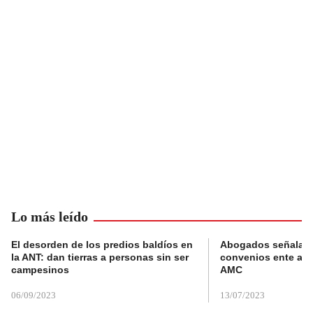
Lo más leído
El desorden de los predios baldíos en
Abogados señalan 
la ANT: dan tierras a personas sin ser
convenios ente alc
campesinos
AMC
06/09/2023
13/07/2023