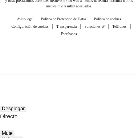
y otras prestaciones accesibles desde este sitio web a medios de lectura mecánica u otros
medios que resulten adecuados.
Aviso legal
Política de Protección de Datos
Política de cookies
Configuración de cookies
Transparencia
Soluciones W
Teléfonos
Escríbanos
Desplegar
Directo
Mute