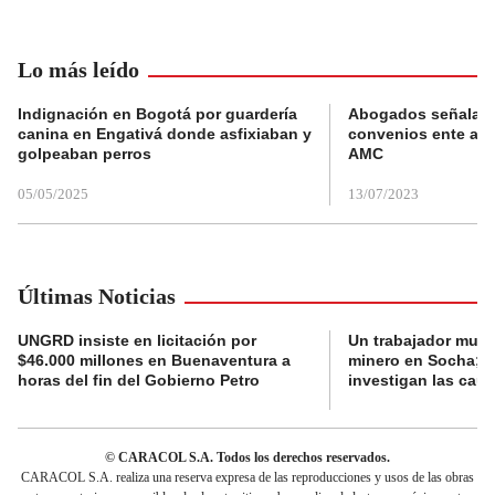
Lo más leído
Indignación en Bogotá por guardería
Abogados señalan 
canina en Engativá donde asfixiaban y
convenios ente alc
golpeaban perros
AMC
05/05/2025
13/07/2023
Últimas Noticias
UNGRD insiste en licitación por
Un trabajador muri
$46.000 millones en Buenaventura a
minero en Socha; a
horas del fin del Gobierno Petro
investigan las cau
© CARACOL S.A. Todos los derechos reservados.
CARACOL S.A. realiza una reserva expresa de las reproducciones y usos de las obras