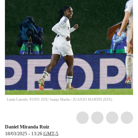
Linda Caicedo. FOTO: EFE/ Juanjo Martín
/
JUANJO MARTIN
(
EFE
)
Daniel Miranda Ruiz
18/03/2025 - 13:26
GMT-5