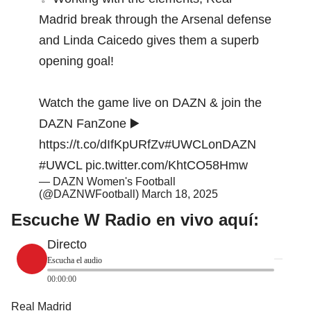
Madrid break through the Arsenal defense
and Linda Caicedo gives them a superb
opening goal!
Watch the game live on DAZN & join the
DAZN FanZone ▶️
https://t.co/dIfKpURfZv
#UWCLonDAZN
#UWCL
pic.twitter.com/KhtCO58Hmw
— DAZN Women's Football
(@DAZNWFootball)
March 18, 2025
Escuche W Radio en vivo aquí:
Directo
Escucha el audio
00:00:00
Real Madrid