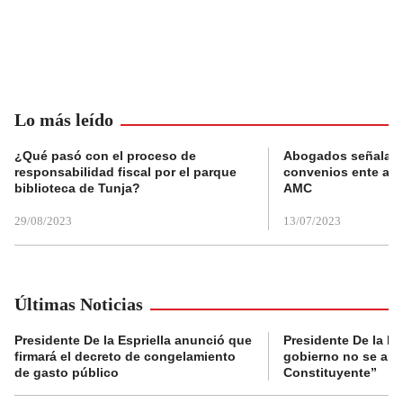
Lo más leído
¿Qué pasó con el proceso de
Abogados señalan 
responsabilidad fiscal por el parque
convenios ente alc
biblioteca de Tunja?
AMC
29/08/2023
13/07/2023
Últimas Noticias
Presidente De la Espriella anunció que
Presidente De la Es
firmará el decreto de congelamiento
gobierno no se abr
de gasto público
Constituyente”