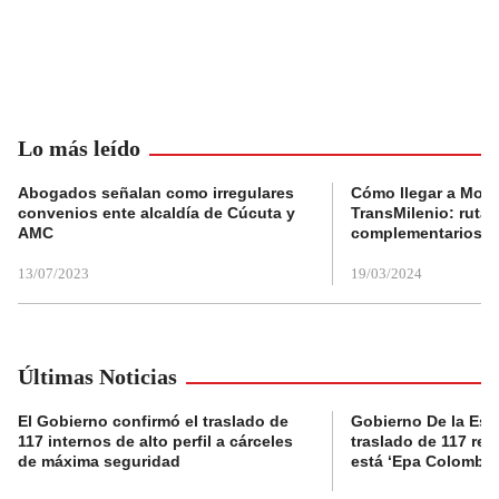
Lo más leído
Abogados señalan como irregulares
Cómo llegar a Mons
convenios ente alcaldía de Cúcuta y
TransMilenio: rutas
AMC
complementarios
13/07/2023
19/03/2024
Últimas Noticias
El Gobierno confirmó el traslado de
Gobierno De la Espri
117 internos de alto perfil a cárceles
traslado de 117 rec
de máxima seguridad
está ‘Epa Colombia