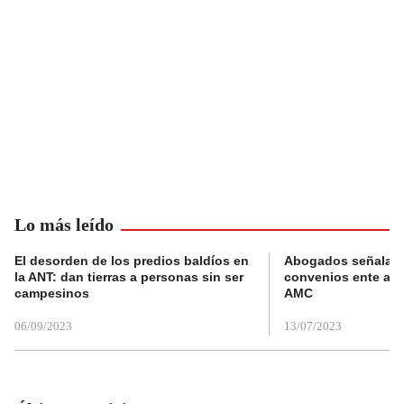
Lo más leído
El desorden de los predios baldíos en
Abogados señalan 
la ANT: dan tierras a personas sin ser
convenios ente alc
campesinos
AMC
06/09/2023
13/07/2023