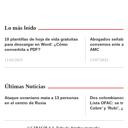
Lo más leído
10 plantillas de hoja de vida gratuitas
Abogados señalan 
para descargar en Word: ¿Cómo
convenios ente alc
convertirla a PDF?
AMC
11/02/2025
13/07/2023
Últimas Noticias
Ataque ucraniano mata a 13 personas
Dos colombianos sa
en el centro de Rusia
Lista OFAC: se trat
Cobre’ y ‘Rubi’, ¿
© CARACOL S.A. Todos los derechos reservados.