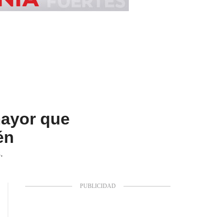
mayor que
én
.