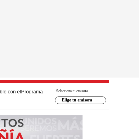
Selecciona tu emisora
ble con el
Programa
Elige tu emisora