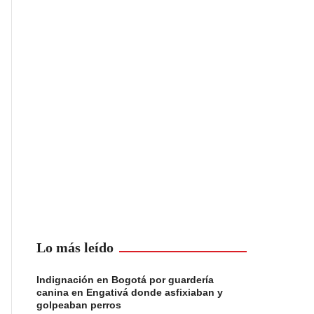
Lo más leído
Indignación en Bogotá por guardería
canina en Engativá donde asfixiaban y
golpeaban perros