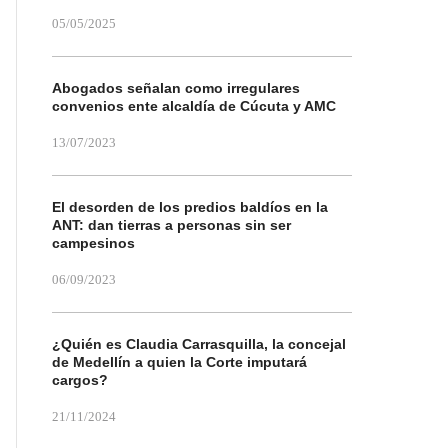
05/05/2025
Abogados señalan como irregulares
convenios ente alcaldía de Cúcuta y AMC
13/07/2023
El desorden de los predios baldíos en la
ANT: dan tierras a personas sin ser
campesinos
06/09/2023
¿Quién es Claudia Carrasquilla, la concejal
de Medellín a quien la Corte imputará
cargos?
21/11/2024