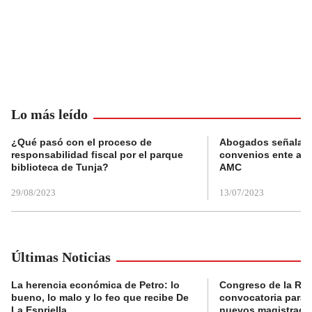
Lo más leído
¿Qué pasó con el proceso de
Abogados señalan 
responsabilidad fiscal por el parque
convenios ente alc
biblioteca de Tunja?
AMC
29/08/2023
13/07/2023
Últimas Noticias
La herencia económica de Petro: lo
Congreso de la Rep
bueno, lo malo y lo feo que recibe De
convocatoria para l
La Espriella
nuevos magistrado