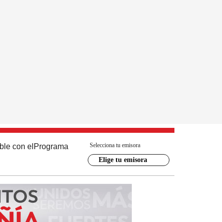
Selecciona tu emisora
ble con el
Programa
Elige tu emisora