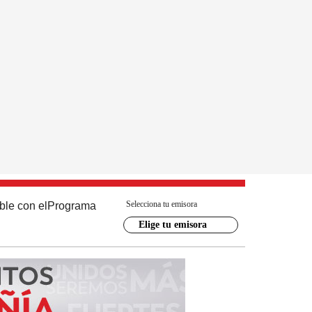
Selecciona tu emisora
ble con el
Programa
Elige tu emisora