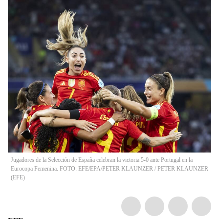
Jugadores de la Selección de España celebran la victoria 5-0 ante Portugal en la
Eurocopa Femenina. FOTO: EFE/EPA/PETER KLAUNZER
/
PETER KLAUNZER
(
EFE
)