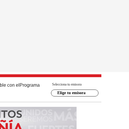
Selecciona tu emisora
ble con el
Programa
Elige tu emisora