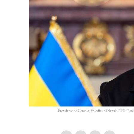
Presidente de Ucrania, Volodímir Zelenski/EFE
/
Paol