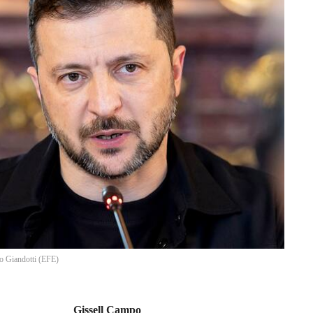
o Giandotti
(
EFE
)
Gissell Campo