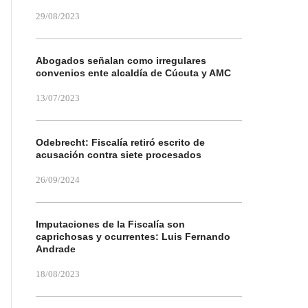
29/08/2023
Abogados señalan como irregulares
convenios ente alcaldía de Cúcuta y AMC
13/07/2023
Odebrecht: Fiscalía retiró escrito de
acusación contra siete procesados
26/09/2024
Imputaciones de la Fiscalía son
caprichosas y ocurrentes: Luis Fernando
Andrade
18/08/2023