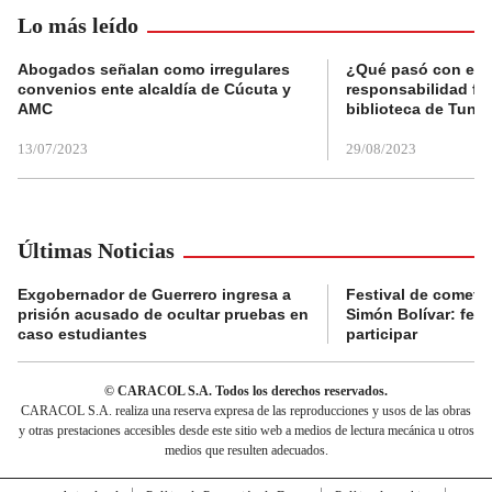
Lo más leído
Abogados señalan como irregulares
¿Qué pasó con el 
convenios ente alcaldía de Cúcuta y
responsabilidad fis
AMC
biblioteca de Tunja
13/07/2023
29/08/2023
Últimas Noticias
Exgobernador de Guerrero ingresa a
Festival de cometa
prisión acusado de ocultar pruebas en
Simón Bolívar: fec
caso estudiantes
participar
© CARACOL S.A. Todos los derechos reservados.
CARACOL S.A. realiza una reserva expresa de las reproducciones y usos de las obras
y otras prestaciones accesibles desde este sitio web a medios de lectura mecánica u otros
medios que resulten adecuados.