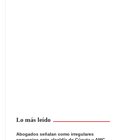
Lo más leído
Abogados señalan como irregulares
convenios ente alcaldía de Cúcuta y AMC