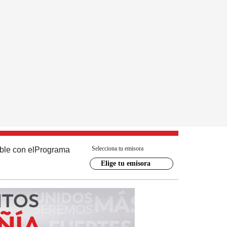
Selecciona tu emisora
ble con el
Programa
Elige tu emisora