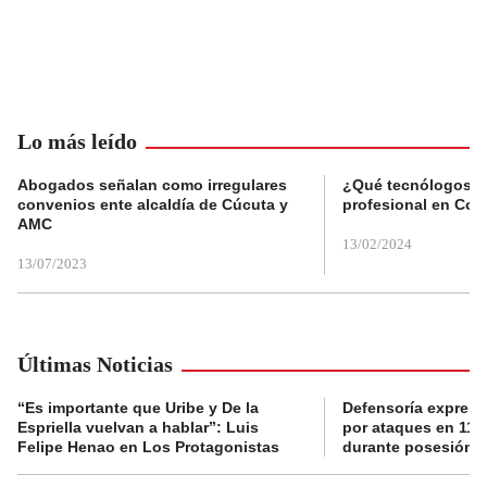
Lo más leído
Abogados señalan como irregulares
¿Qué tecnólogos re
convenios ente alcaldía de Cúcuta y
profesional en Col
AMC
13/02/2024
13/07/2023
Últimas Noticias
“Es importante que Uribe y De la
Defensoría expres
Espriella vuelvan a hablar”: Luis
por ataques en 11 
Felipe Henao en Los Protagonistas
durante posesión de