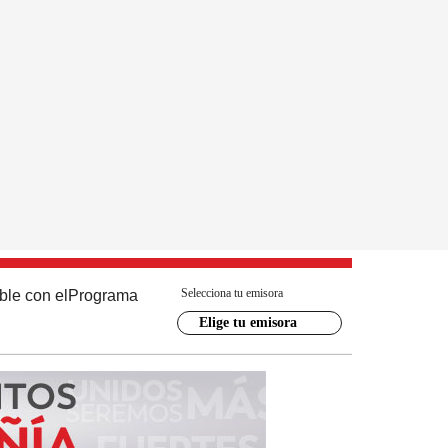
Selecciona tu emisora
ble con el
Programa
Elige tu emisora