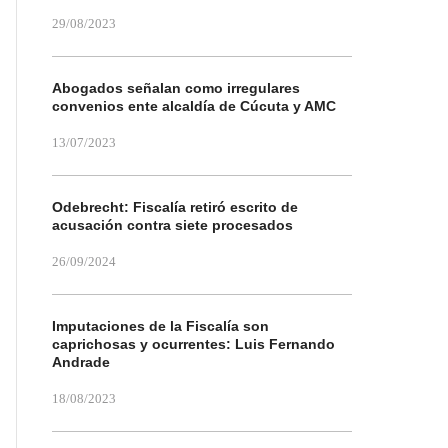
29/08/2023
Abogados señalan como irregulares
convenios ente alcaldía de Cúcuta y AMC
13/07/2023
Odebrecht: Fiscalía retiró escrito de
acusación contra siete procesados
26/09/2024
Imputaciones de la Fiscalía son
caprichosas y ocurrentes: Luis Fernando
Andrade
18/08/2023