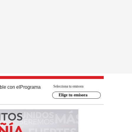
Selecciona tu emisora
ble con el
Programa
Elige tu emisora