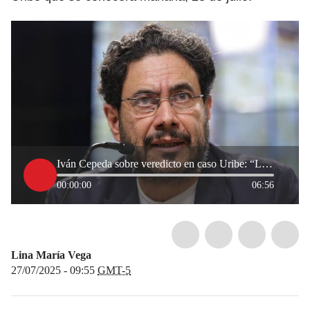
Iván Cepeda sobre veredicto en caso Uribe: “La juez ha sido eficaz, rigurosa y garantista”
00:00:00
06:56
Lina María Vega
27/07/2025 - 09:55
GMT-5