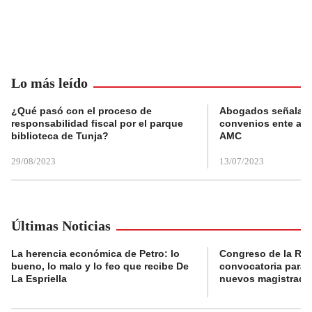
Lo más leído
¿Qué pasó con el proceso de
Abogados señalan 
responsabilidad fiscal por el parque
convenios ente alc
biblioteca de Tunja?
AMC
29/08/2023
13/07/2023
Últimas Noticias
La herencia económica de Petro: lo
Congreso de la Rep
bueno, lo malo y lo feo que recibe De
convocatoria para l
La Espriella
nuevos magistrado