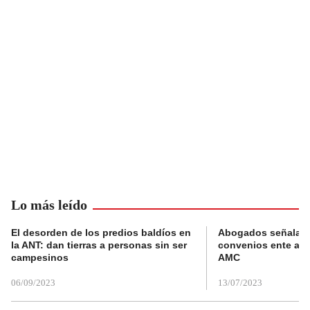
Lo más leído
El desorden de los predios baldíos en
Abogados señalan 
la ANT: dan tierras a personas sin ser
convenios ente alc
campesinos
AMC
06/09/2023
13/07/2023