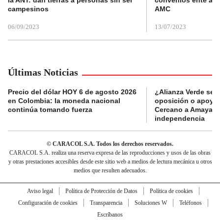
la ANT: dan tierras a personas sin ser
convenios ente alc
campesinos
AMC
06/09/2023
13/07/2023
Últimas Noticias
Precio del dólar HOY 6 de agosto 2026
¿Alianza Verde se d
en Colombia: la moneda nacional
oposición o apoya a
continúa tomando fuerza
Cercano a Amaya p
independencia
© CARACOL S.A. Todos los derechos reservados.
CARACOL S.A. realiza una reserva expresa de las reproducciones y usos de las obras
y otras prestaciones accesibles desde este sitio web a medios de lectura mecánica u otros
medios que resulten adecuados.
Aviso legal
Política de Protección de Datos
Política de cookies
Configuración de cookies
Transparencia
Soluciones W
Teléfonos
Escríbanos