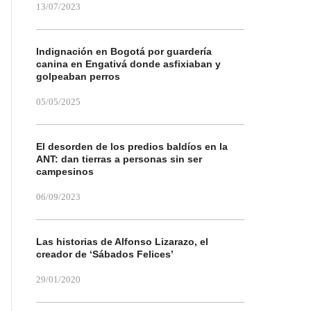
13/07/2023
Indignación en Bogotá por guardería
canina en Engativá donde asfixiaban y
golpeaban perros
05/05/2025
El desorden de los predios baldíos en la
ANT: dan tierras a personas sin ser
campesinos
06/09/2023
Las historias de Alfonso Lizarazo, el
creador de ‘Sábados Felices’
29/01/2020