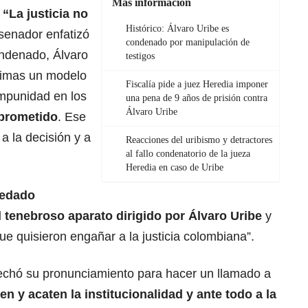
Más información
,
“
La justicia no
Histórico: Álvaro Uribe es
senador enfatizó
condenado por manipulación de
ondenado, Álvaro
testigos
ctimas un modelo
Fiscalía pide a juez Heredia imponer
impunidad en los
una pena de 9 años de prisión contra
Álvaro Uribe
prometido
. Ese
a la decisión y a
Reacciones del uribismo y detractores
al fallo condenatorio de la jueza
Heredia en caso de Uribe
edado
l tenebroso aparato dirigido por Álvaro Uribe
y
ue quisieron engañar a la justicia colombiana”.
echó su pronunciamiento para hacer un llamado a
en y acaten la institucionalidad y ante todo a la