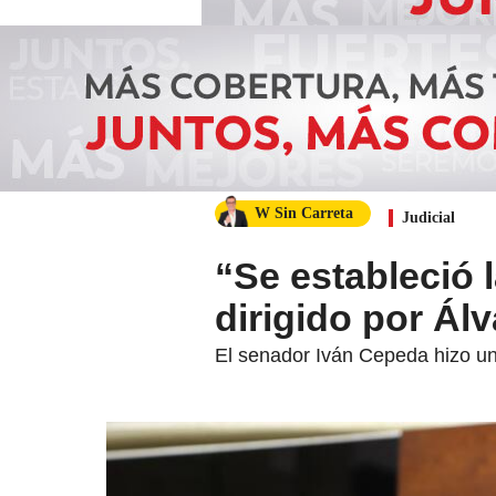
W Sin Carreta
Judicial
“Se estableció 
dirigido por Ál
El senador Iván Cepeda hizo un 