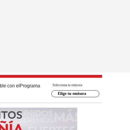
Selecciona tu emisora
ble con el
Programa
Elige tu emisora