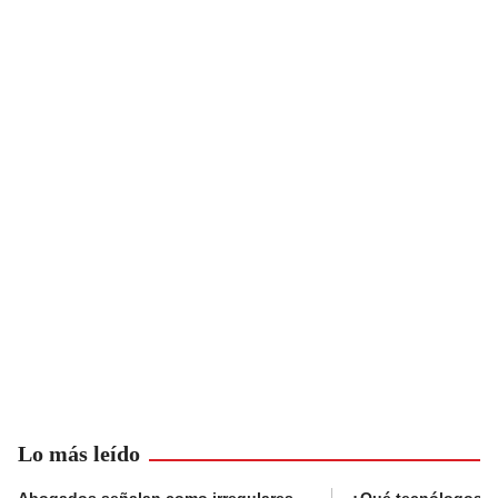
Lo más leído
Abogados señalan como irregulares
¿Qué tecnólogos re